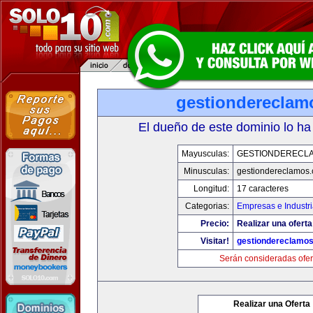
gestiondereclam
El dueño de este dominio lo ha
Mayusculas:
GESTIONDERECL
Minusculas:
gestiondereclamos
Longitud:
17 caracteres
Categorias:
Empresas e Industr
Precio:
Realizar una oferta
Visitar!
gestiondereclamo
Serán consideradas ofer
Realizar una Oferta