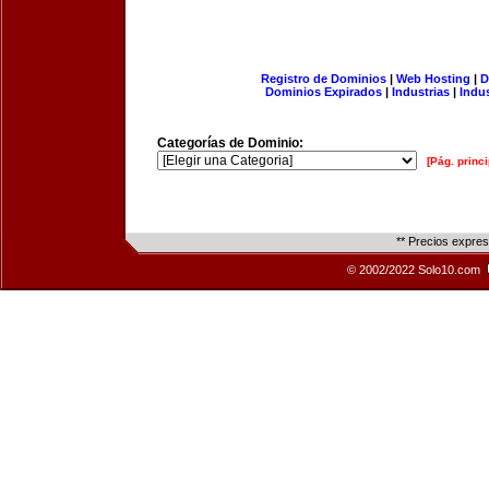
Registro de Dominios
|
Web Hosting
|
D
Dominios Expirados
|
Industrias
|
Indu
Categorías de Dominio:
[Pág. princi
** Precios expre
© 2002/2022 Solo10.com