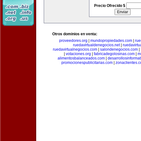
Precio Ofrecido $
Otros dominios en venta:
proveedores.org
|
mundopropiedades.com
|
rue
ruedavirtualdenegocios.net
|
ruedavirtu
ruedavirtualnegocios.com
|
salondenegocios.com
|
|
votaciones.org
|
fabricadegolosinas.com
|
m
alimentosbalanceados.com
|
desarrollosinforma
promocionespublicitarias.com
|
zonaclientes.