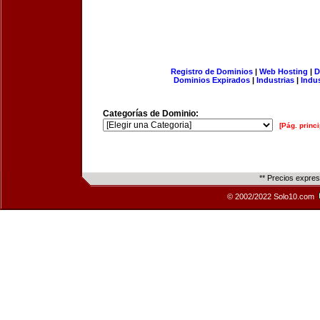
Registro de Dominios
|
Web Hosting
|
D
Dominios Expirados
|
Industrias
|
Indu
Categorías de Dominio:
[Pág. princi
** Precios expre
© 2002/2022 Solo10.com