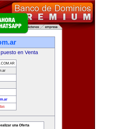
om.ar
 puesto en Venta
.COM.AR
m.ar
om.ar
tas
ealizar una Oferta