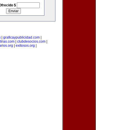
Ofrecido $
g
|
graficaypublicidad.com
|
trias.com
|
clubdesocios.com
|
arios.org
|
exitosos.org
|