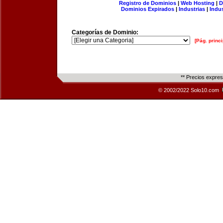
Registro de Dominios
|
Web Hosting
|
D
Dominios Expirados
|
Industrias
|
Indu
Categorías de Dominio:
[Pág. princi
** Precios expre
© 2002/2022 Solo10.com