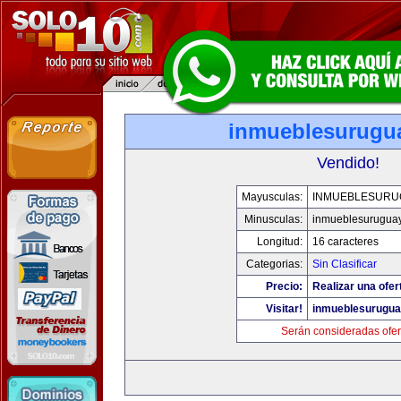
inmueblesurugu
Vendido!
Mayusculas:
INMUEBLESURU
Minusculas:
inmueblesurugua
Longitud:
16 caracteres
Categorias:
Sin Clasificar
Precio:
Realizar una ofer
Visitar!
inmueblesurugu
Serán consideradas ofer