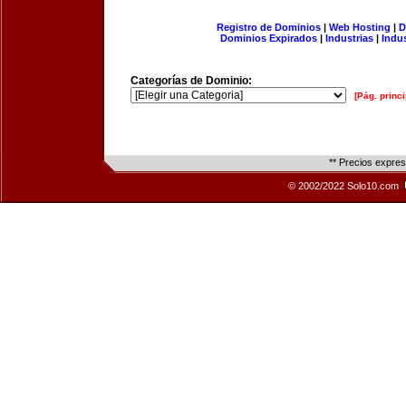
Registro de Dominios
|
Web Hosting
|
D
Dominios Expirados
|
Industrias
|
Indu
Categorías de Dominio:
[Pág. princi
** Precios expre
© 2002/2022 Solo10.com