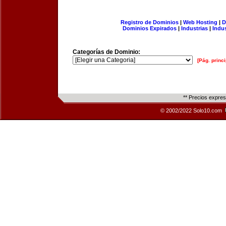
Registro de Dominios
|
Web Hosting
|
D
Dominios Expirados
|
Industrias
|
Indu
Categorías de Dominio:
[Pág. princi
** Precios expre
© 2002/2022 Solo10.com