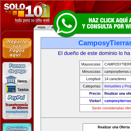
CamposyTierra
El dueño de este dominio lo ha
Mayusculas:
CAMPOSYTIER
Minusculas:
camposytierras.
Longitud:
14 caracteres
Categorias:
Inmuebles y Pro
Precio:
Realizar una ofe
Visitar!
camposytierra
Serán consideradas ofer
Realizar una Oferta