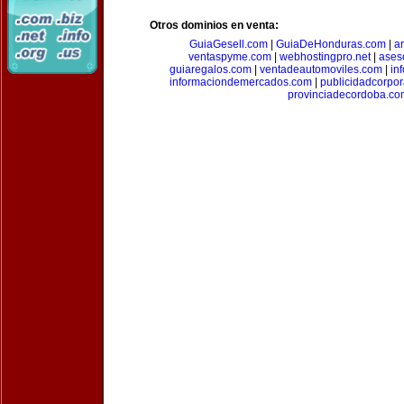
Otros dominios en venta:
GuiaGesell.com
|
GuiaDeHonduras.com
|
ar
ventaspyme.com
|
webhostingpro.net
|
ases
guiaregalos.com
|
ventadeautomoviles.com
|
in
informaciondemercados.com
|
publicidadcorpor
provinciadecordoba.co