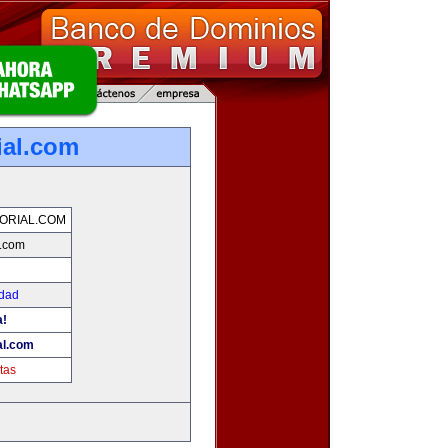
ial.com
ORIAL.COM
l.com
idad
a!
al.com
tas