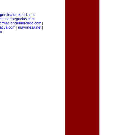
gentinaforexport.com
|
oriasdenegocios.com
|
formaciondemercado.com
|
ativa.com
|
mayonesa.net
|
m
|