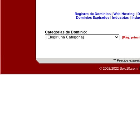
Registro de Dominios
|
Web Hosting
|
D
Dominios Expirados
|
Industrias
|
Indu
Categorías de Dominio:
[Pág. princi
** Precios expre
© 2002/2022 Solo10.com