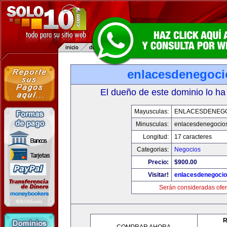
enlacesdenegoc
El dueño de este dominio lo ha
Mayusculas:
ENLACESDENEG
Minusculas:
enlacesdenegocio
Longitud:
17 caracteres
Categorias:
Negocios
Precio:
$900.00
Visitar!
enlacesdenegoci
Serán consideradas ofer
R