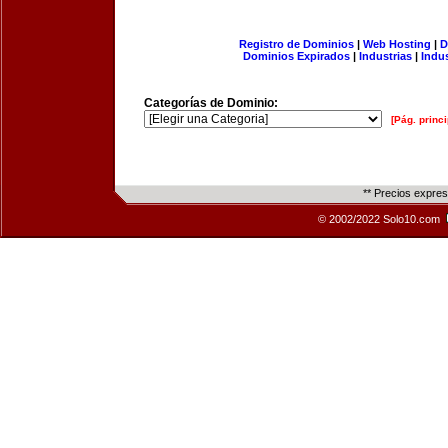
Registro de Dominios
|
Web Hosting
|
D
Dominios Expirados
|
Industrias
|
Indu
Categorías de Dominio:
[Pág. princi
** Precios expre
© 2002/2022 Solo10.com