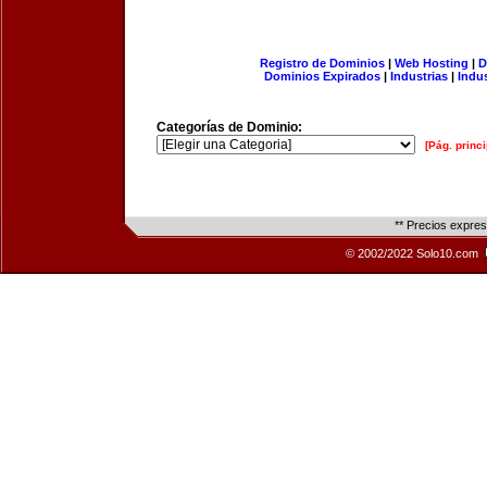
Registro de Dominios
|
Web Hosting
|
D
Dominios Expirados
|
Industrias
|
Indu
Categorías de Dominio:
[Pág. princi
** Precios expre
© 2002/2022 Solo10.com