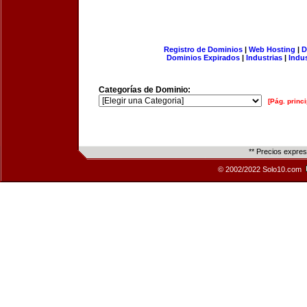
Registro de Dominios
|
Web Hosting
|
D
Dominios Expirados
|
Industrias
|
Indu
Categorías de Dominio:
[Pág. princi
** Precios expre
© 2002/2022 Solo10.com