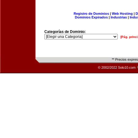
Registro de Dominios
|
Web Hosting
|
D
Dominios Expirados
|
Industrias
|
Indu
Categorías de Dominio:
[Pág. princi
** Precios expre
© 2002/2022 Solo10.com