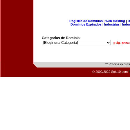
Registro de Dominios
|
Web Hosting
|
D
Dominios Expirados
|
Industrias
|
Indu
Categorías de Dominio:
[Pág. princi
** Precios expre
© 2002/2022 Solo10.com