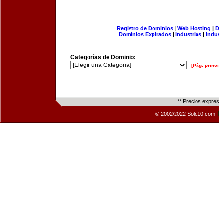
Registro de Dominios
|
Web Hosting
|
D
Dominios Expirados
|
Industrias
|
Indu
Categorías de Dominio:
[Pág. princi
** Precios expre
© 2002/2022 Solo10.com