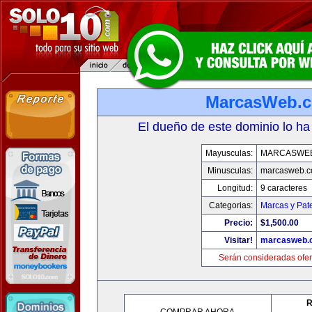
MarcasWeb.
El dueño de este dominio lo ha
Mayusculas:
MARCASWE
Minusculas:
marcasweb.
Longitud:
9 caracteres
Categorias:
Marcas y Pat
Precio:
$1,500.00
Visitar!
marcasweb.
Serán consideradas ofer
R