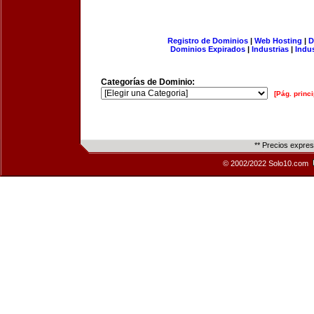
Registro de Dominios
|
Web Hosting
|
D
Dominios Expirados
|
Industrias
|
Indu
Categorías de Dominio:
[Pág. princi
** Precios expre
© 2002/2022 Solo10.com