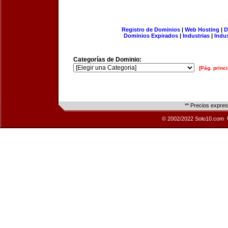
Registro de Dominios
|
Web Hosting
|
D
Dominios Expirados
|
Industrias
|
Indu
Categorías de Dominio:
[Pág. princi
** Precios expre
© 2002/2022 Solo10.com