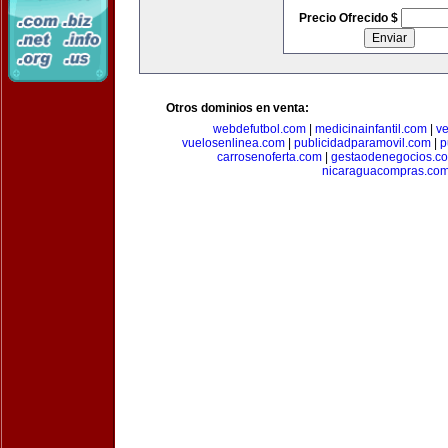
Precio Ofrecido $
Otros dominios en venta:
webdefutbol.com
|
medicinainfantil.com
|
v
vuelosenlinea.com
|
publicidadparamovil.com
|
p
carrosenoferta.com
|
gestaodenegocios.c
nicaraguacompras.co