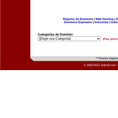
Registro de Dominios
|
Web Hosting
|
D
Dominios Expirados
|
Industrias
|
Indu
Categorías de Dominio:
[Pág. princi
** Precios expre
© 2002/2022 Solo10.com