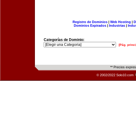
Registro de Dominios
|
Web Hosting
|
D
Dominios Expirados
|
Industrias
|
Indu
Categorías de Dominio:
[Pág. princi
** Precios expre
© 2002/2022 Solo10.com