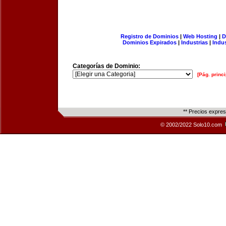
Registro de Dominios
|
Web Hosting
|
D
Dominios Expirados
|
Industrias
|
Indu
Categorías de Dominio:
[Pág. princi
** Precios expre
© 2002/2022 Solo10.com