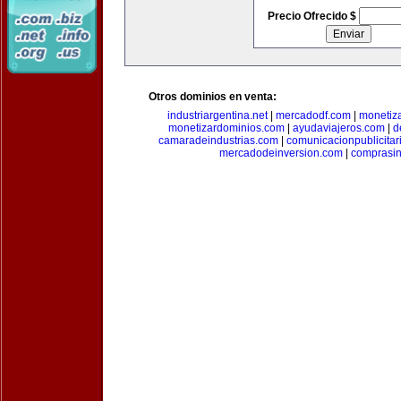
Precio Ofrecido $
Otros dominios en venta:
industriargentina.net
|
mercadodf.com
|
monetiz
monetizardominios.com
|
ayudaviajeros.com
|
d
camaradeindustrias.com
|
comunicacionpublicitar
mercadodeinversion.com
|
comprasin