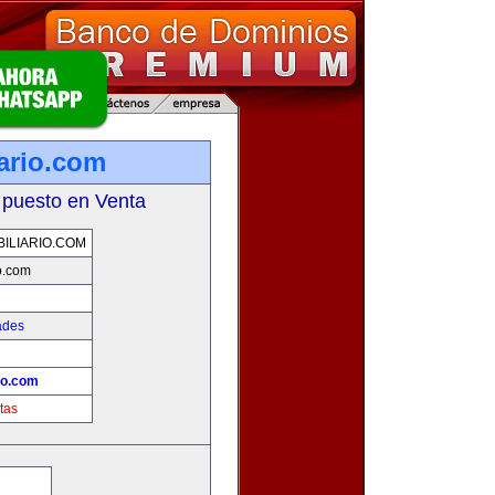
iario.com
 puesto en Venta
ILIARIO.COM
io.com
ades
io.com
tas