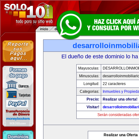
desarrolloinmobil
El dueño de este dominio lo ha
Mayusculas:
DESARROLLOINMOB
Minusculas:
desarrolloinmobiliar
Longitud:
22 caracteres
Categorias:
Inmuebles y Propied
Precio:
Realizar una oferta!
Visitar!
desarrolloinmobiliar
Serán consideradas ofer
Realizar una Oferta