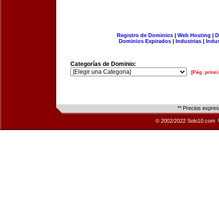
Registro de Dominios
|
Web Hosting
|
D
Dominios Expirados
|
Industrias
|
Indu
Categorías de Dominio:
[Pág. princi
** Precios expre
© 2002/2022 Solo10.com