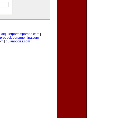
|
alquilerportemporada.com
|
producidoenargentina.com
|
com
|
guianoticias.com
|
|