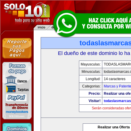
todaslasmarca
El dueño de este dominio lo ha
Mayusculas:
TODASLASMAR
Minusculas:
todaslasmarcas
Longitud:
14 caracteres
Categorias:
Marcas y Patent
Precio:
Realizar una ofe
Visitar!
todaslasmarca
Serán consideradas ofer
Realizar una Oferta