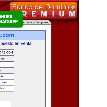
s.com
 puesto en Venta
CAS.COM
.com
es
rta!
s.com
tas