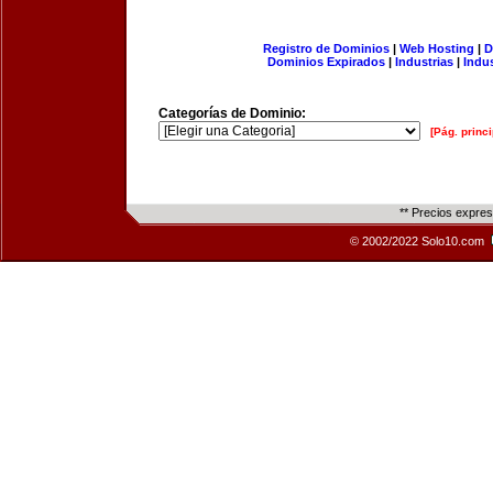
Registro de Dominios
|
Web Hosting
|
D
Dominios Expirados
|
Industrias
|
Indu
Categorías de Dominio:
[Pág. princi
** Precios expre
© 2002/2022 Solo10.com