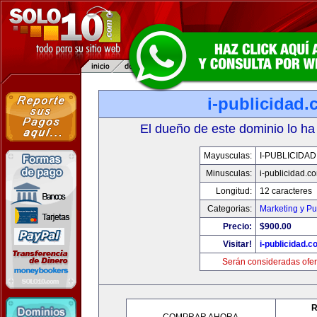
i-publicidad
El dueño de este dominio lo ha
Mayusculas:
I-PUBLICIDA
Minusculas:
i-publicidad.c
Longitud:
12 caracteres
Categorias:
Marketing y Pu
Precio:
$900.00
Visitar!
i-publicidad.c
Serán consideradas ofer
R