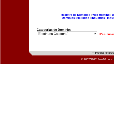
Registro de Dominios
|
Web Hosting
|
D
Dominios Expirados
|
Industrias
|
Indu
Categorías de Dominio:
[Pág. princi
** Precios expre
© 2002/2022 Solo10.com