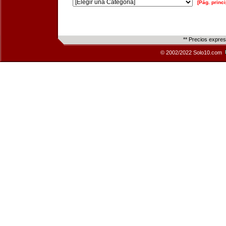
[Pág. princi
** Precios expre
© 2002/2022 Solo10.com