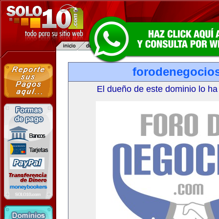
forodenegocio
El dueño de este dominio lo ha