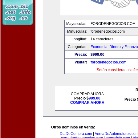
Mayusculas:
FORODENEGOCIOS.COM
Minusculas:
forodenegocios.com
Longitud:
14 caracteres
Categorias:
Economia, Dinero y Finanz
Precio:
$999.00
Visitar!
forodenegocios.com
Serán consideradas ofer
R
COMPRAR AHORA
Precio $
999.00
Precio 
COMPRAR AHORA
Otros dominios en venta:
DiaDeCompra.com
|
VentaDeAutomotores.co