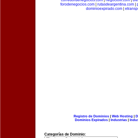
corredordenegocios.com
|
negociofx.com
|
bi
forodenegocios.com
|
rutasdeargentina.com
|
dominioexpirado.com
|
etransp
Registro de Dominios
|
Web Hosting
|
D
Dominios Expirados
|
Industrias
|
Indu
Categorías de Dominio: