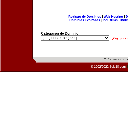
Registro de Dominios
|
Web Hosting
|
D
Dominios Expirados
|
Industrias
|
Indu
Categorías de Dominio:
[Pág. princi
** Precios expre
© 2002/2022 Solo10.com